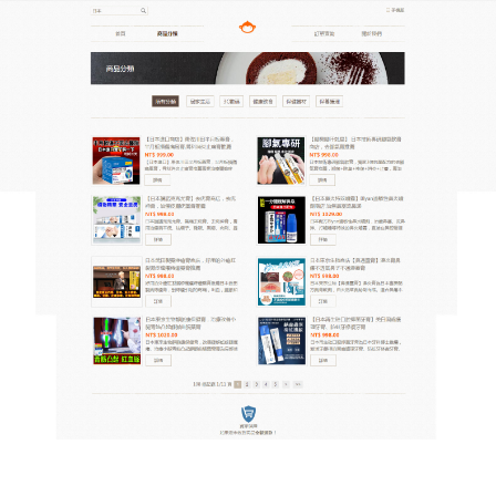
日本代購正品日貨專賣店
日本代購平台是在家品味日本
特色好物
想品味日本的特色好物？
日本代購
平台助你如願！它
是一站式海外代購的平台，以代購模式為你提供便
捷，平台商品種類豐富，美妝類讓你展現獨特魅力，
個人護理用品給予你細致呵護，家居生活品增添家的
特色，母嬰和食品類則充滿生活的溫馨，除了日本護
膚品，育嬰產品也很完善，支持海外直郵，你能全程
跟蹤商品物流，耐心等待，就能在家中品味日本的特